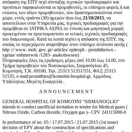
απόφαση της ΕΠΥ περί σύνταξης τεχνικών προδιαγραφών και
προτύπων παρακαλούνται οι προμηθευτές, οι επίσημοι φορείς ή και
ενώσεις των ιδίων προμηθευτών, που δραστηριοποιούνται στον
χώρο, εντός τριάντα (30) ημερών ήτοι έως
21/10/2015
, να
αποστείλουν στην Υπηρεσία μας, τεχνικές προδιαγραφές για την
προμήθεια σε ΙΑΤΡΙΚΑ ΑΕΡΙΑ σε έντυπη και μαγνητική μορφή
προκειμένου να προετοιμαστούν οι τελικές τεχνικές προδιαγραφές
του διαγωνισμού. Κατά τα λοιπά ισχύει η απόφαση της ΕΠΥ, της
οποίας το περιεχόμενο αναρτήθηκε στον επίσημο ιστότοπο αυτής (
http :// www. moh. gov. gr/ articles/ epitroph - promhtheiwn -
ygeias/ enhmerwsh /1283- anakoinwseis)
Πληροφορίες όλες τις εργάσιμες μέρες από 10.00 έως 14.00, στο
Τμήμα προμηθειών του Νοσοκομείου, Σισμανόγλου 45,
Κομοτηνή, Τ.Κ. 69100, Τηλ. 25313 51351/551, ΦΑΞ 25313
51535, e-mail:promithies@komotini-hospital.gr, Αρμόδιος
Υπάλληλος: Μερέτη Ευαγγελία .
A N N O U N C E M E N T
GENERAL HOSPITAL OF KOMOTINI "SISMANOGLIO"
intends to conduct unofficial invitation to tender for Medical gases (
Nitrous Oxide, Carbon dioxide, Oxygen gas )– CPV 241115000-0
In performance of no. 65 / 17.07.2015 / 21.07.2015 (1st issue)
decision of EPY about the construction of specifications and