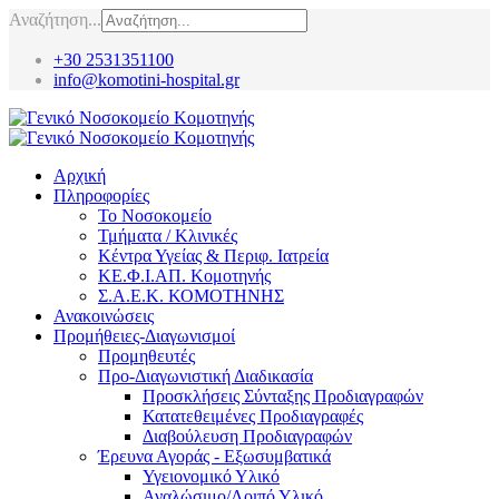
Αναζήτηση...
+30 2531351100
info@komotini-hospital.gr
Αρχική
Πληροφορίες
Το Νοσοκομείο
Τμήματα / Κλινικές
Κέντρα Υγείας & Περιφ. Ιατρεία
ΚΕ.Φ.Ι.ΑΠ. Κομοτηνής
Σ.Α.Ε.Κ. ΚΟΜΟΤΗΝΗΣ
Ανακοινώσεις
Προμήθειες-Διαγωνισμοί
Προμηθευτές
Προ-Διαγωνιστική Διαδικασία
Προσκλήσεις Σύνταξης Προδιαγραφών
Κατατεθειμένες Προδιαγραφές
Διαβούλευση Προδιαγραφών
Έρευνα Αγοράς - Εξωσυμβατικά
Υγειονομικό Υλικό
Αναλώσιμο/Λοιπό Υλικό