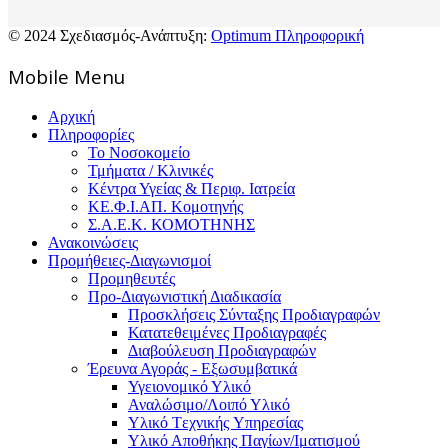
© 2024 Σχεδιασμός-Ανάπτυξη:
Optimum Πληροφορική
Mοbile Menu
Αρχική
Πληροφορίες
Το Νοσοκομείο
Τμήματα / Κλινικές
Κέντρα Υγείας & Περιφ. Ιατρεία
ΚΕ.Φ.Ι.ΑΠ. Κομοτηνής
Σ.Α.Ε.Κ. ΚΟΜΟΤΗΝΗΣ
Ανακοινώσεις
Προμήθειες-Διαγωνισμοί
Προμηθευτές
Προ-Διαγωνιστική Διαδικασία
Προσκλήσεις Σύνταξης Προδιαγραφών
Κατατεθειμένες Προδιαγραφές
Διαβούλευση Προδιαγραφών
Έρευνα Αγοράς - Εξωσυμβατικά
Υγειονομικό Υλικό
Αναλώσιμο/Λοιπό Υλικό
Υλικό Tεχνικής Yπηρεσίας
Υλικό Αποθήκης Παγίων/Ιματισμού