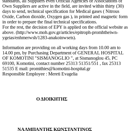
standards, all Suppliers even Official Agencies or Associations of
Own Suppliers are active in the field, are invited within thirty (30)
days to send, technical specification for Medical gases ( Nitrous
Oxide, Carbon dioxide, Oxygen gas ), in printed and magnetic form
in order to prepare the final technical specifications.
For the rest, the decision of EPY is applied on the official website as
above. (http://www.moh.gov.gr/articles/epitroph-promhtheiwn-
ygeias/enhmerwsh/1283-anakoinwseis).
Information are providing on all working days from 10.00 am to
14.00 pm, by Purchasing Department of GENERAL HOSPITAL
OF KOMOTINI "SISMANOGLIO ", at Sismanoglou 45, PC
69100, Komotini, contact number 25313 51351/551 , fax 25313
51535 E mail: promithies@komotini-hospital.gr
Responsible Employee : Mereti Evagelia
Ο ΔΙΟΙΚΗΤΗΣ
ΝΑΛΜΠΑΝΤΗΣ ΚΩΝΣΤΑΝΤΙΝΟΣ